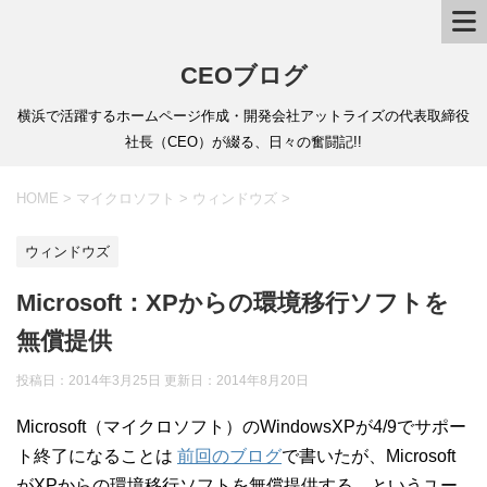
CEOブログ
横浜で活躍するホームページ作成・開発会社アットライズの代表取締役
社長（CEO）が綴る、日々の奮闘記!!
HOME
>
マイクロソフト
>
ウィンドウズ
>
ウィンドウズ
Microsoft：XPからの環境移行ソフトを
無償提供
投稿日：2014年3月25日 更新日：
2014年8月20日
Microsoft（マイクロソフト）のWindowsXPが4/9でサポー
ト終了になることは
前回のブログ
で書いたが、Microsoft
がXPからの環境移行ソフトを無償提供する、というユー