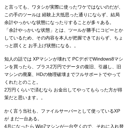
と言っても、ワタシが実際に使ったワケではないのだが、
この手のツールは 経験上大抵思った通りにならず、結局
余計やっかいな状態になったりすることが多々ある。
「余計やっかいな状態」とは、ツールが勝手にコピーとか
しているため、その内容を本人が把握できておらず、ちょ
っと躓くと お手上げ状態になる。。
知人の話では XPマシンが壊れて PCデポでWindows8マシ
ンを買ったら、プラス2万円でデータの復旧、引越し、旧
マシンの廃棄、HDの物理破壊までフルサポートでやって
くれたとのこと。
2万円くらいで済むなら お金出してやってもらった方が得
策だと思います。。
かく言う当社も、ファイルサーバーとして使っているXP
が まだ一台ある。
4月になったら Win7マシンが一台空くので、それに入れ替