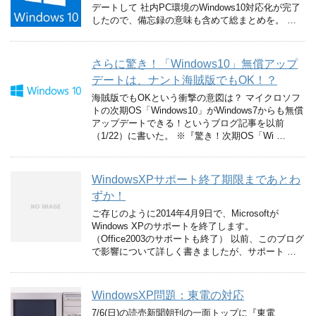
デートして 社内PC環境のWindows10対応化が完了
したので、備忘録の意味も含めて総まとめを。 …
さらに驚き！「Windows10」無償アップ
デートは、ナント海賊版でもOK！？
海賊版でもOKという衝撃の意図は？ マイクロソフ
トの次期OS「Windows10」がWindows7からも無償
アップデートできる！というブログ記事を以前
（1/22）に書いた。 ※『驚き！次期OS「Wi …
WindowsXPサポート終了期限まであとわ
ずか！
ご存じのように2014年4月9日で、Microsoftが
Windows XPのサポートを終了します。
（Office2003のサポートも終了） 以前、このブログ
で影響について詳しく書きましたが、サポート …
WindowsXP問題：東電の対応
7/6(日)の読売新聞朝刊の一面トップに『東電