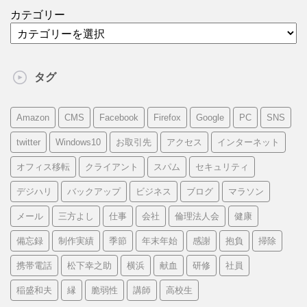
カテゴリー
タグ
Amazon
CMS
Facebook
Firefox
Google
PC
SNS
twitter
Windows10
お取引先
アクセス
インターネット
オフィス移転
クライアント
スパム
セキュリティ
デジハリ
バックアップ
ビジネス
ブログ
マラソン
メール
三方よし
仕事
会社
倫理法人会
健康
備忘録
制作実績
季節
年末年始
感謝
抱負
掃除
携帯電話
松下幸之助
横浜
献血
研修
社員
稲盛和夫
縁
脆弱性
講師
高校生