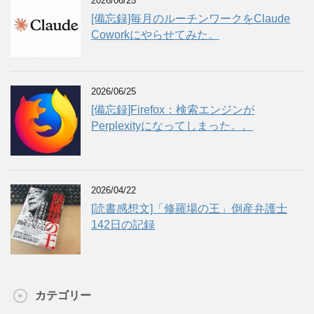
2026/06/25
[備忘録]毎月のルーチンワークをClaude
Coworkにやらせてみた。
2026/06/25
[備忘録]Firefox：検索エンジンが
Perplexityになってしまった。。
2026/04/22
[読書感想文]「修羅場の王」倒産弁護士
142日の記録
カテゴリー