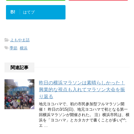
B!
はてブ
-
よもやま話
-
季節
,
横浜
関連記事
昨日の横浜マラソンは素晴らしかった！
興業的な視点も入れてマラソン大会を振
り返る
地元ヨコハマで、初の市民参加型フルマラソン開
催！ 昨日の3/15(日)、地元ヨコハマで初となる第一
回横浜マラソンが開催された。 注）横浜市民は、横
浜を「ヨコハマ」とカタカナで書くことが多い(^^;
エ …