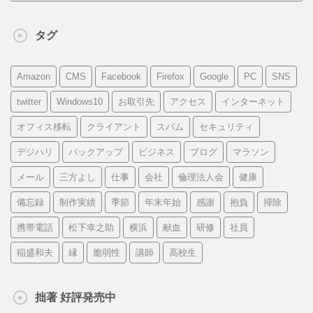
タグ
Amazon
CMS
Facebook
Firefox
Google
PC
SNS
twitter
Windows10
お取引先
アクセス
インターネット
オフィス移転
クライアント
スパム
セキュリティ
デジハリ
バックアップ
ビジネス
ブログ
マラソン
メール
三方よし
仕事
会社
倫理法人会
健康
備忘録
制作実績
季節
年末年始
感謝
抱負
掃除
携帯電話
松下幸之助
横浜
献血
研修
社員
稲盛和夫
縁
脆弱性
講師
高校生
拙著 好評発売中