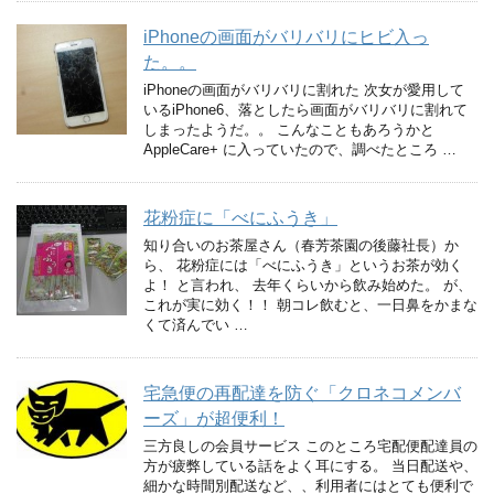
iPhoneの画面がバリバリにヒビ入っ
た。。
iPhoneの画面がバリバリに割れた 次女が愛用して
いるiPhone6、落としたら画面がバリバリに割れて
しまったようだ。。 こんなこともあろうかと
AppleCare+ に入っていたので、調べたところ …
花粉症に「べにふうき」
知り合いのお茶屋さん（春芳茶園の後藤社長）か
ら、 花粉症には「べにふうき」というお茶が効く
よ！ と言われ、 去年くらいから飲み始めた。 が、
これが実に効く！！ 朝コレ飲むと、一日鼻をかまな
くて済んでい …
宅急便の再配達を防ぐ「クロネコメンバ
ーズ」が超便利！
三方良しの会員サービス このところ宅配便配達員の
方が疲弊している話をよく耳にする。 当日配送や、
細かな時間別配送など、、利用者にはとても便利で