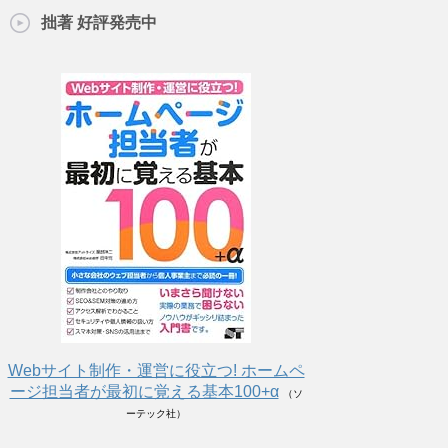
拙著 好評発売中
Webサイト制作・運営に役立つ! ホームペ
ージ担当者が最初に覚える基本100+α
（ソ
ーテック社）