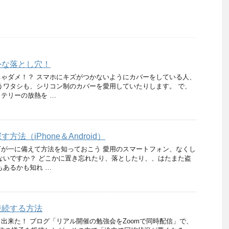
外な落とし穴！
ゃダメ！？ スマホにキズがつかないようにカバーをしている人、
うワタシも、シリコン制のカバーを愛用していたりします。 で、
テリーの放熱を …
法（iPhone＆Android）
が一に備えて方法を知っておこう 愛用のスマートフォン、なくし
ないですか？ どこかに置き忘れたり、落としたり、、はたまた盗
もあるかも知れ …
接続する方法
出来た！ ブログ「リアル開催の勉強会をZoomで同時配信」で、