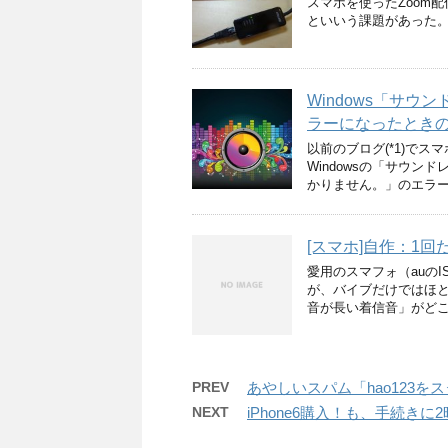
スマホを使ったZoom
といいう課題があった。
Windows「サ
ラーになったとき
以前のブログ(*1)で
Windowsの「サウ
かりません。」のエラー
[スマホ]自作：1
愛用のスマフォ（auの
が、バイブだけではほ
音が長い着信音」がどこ
PREV
あやしいスパム「hao123
NEXT
iPhone6購入！も、手続き