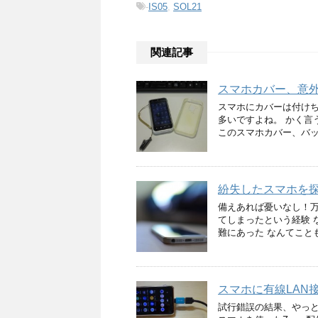
-
IS05
,
SOL21
関連記事
スマホカバー、意
スマホにカバーは付けち
多いですよね。 かく言
このスマホカバー、バッ
紛失したスマホを探す方
備えあれば憂いなし！万
てしまったという経験 
難にあった なんてこと
スマホに有線LAN
試行錯誤の結果、やっと