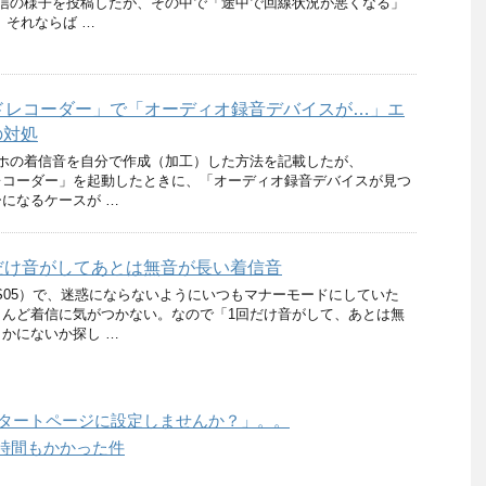
配信の様子を投稿したが、その中で「途中で回線状況が悪くなる」
 それならば …
ウンドレコーダー」で「オーディオ録音デバイスが…」エ
の対処
スマホの着信音を自分で作成（加工）した方法を記載したが、
ンドレコーダー」を起動したときに、「オーディオ録音デバイスが見つ
になるケースが …
回だけ音がしてあとは無音が長い着信音
IS05）で、迷惑にならないようにいつもマナーモードにしていた
とんど着信に気がつかない。なので「1回だけ音がして、あとは無
かにないか探し …
をスタートページに設定しませんか？」。。
に2時間もかかった件