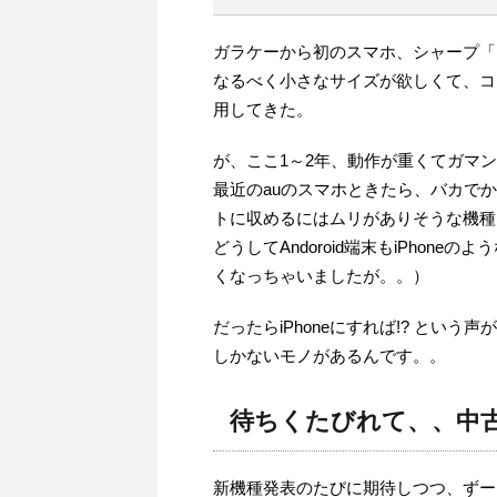
ガラケーから初のスマホ、シャープ「IS
なるべく小さなサイズが欲しくて、コン
用してきた。
が、ここ1～2年、動作が重くてガマ
最近のauのスマホときたら、バカで
トに収めるにはムリがありそうな機種
どうしてAndoroid端末もiPhone
くなっちゃいましたが。。）
だったらiPhoneにすれば!? という声
しかないモノがあるんです。。
待ちくたびれて、、中
新機種発表のたびに期待しつつ、ずー