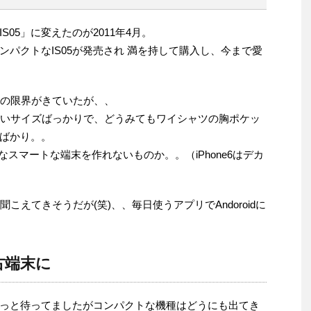
05」に変えたのが2011年4月。
パクトなIS05が発売され 満を持して購入し、今まで愛
ンの限界がきていたが、、
かいサイズばっかりで、どうみてもワイシャツの胸ポケッ
ばかり。。
のようなスマートな端末を作れないものか。。（iPhone6はデカ
が聞こえてきそうだが(笑)、、毎日使うアプリでAndoroidに
古端末に
っと待ってましたがコンパクトな機種はどうにも出てき