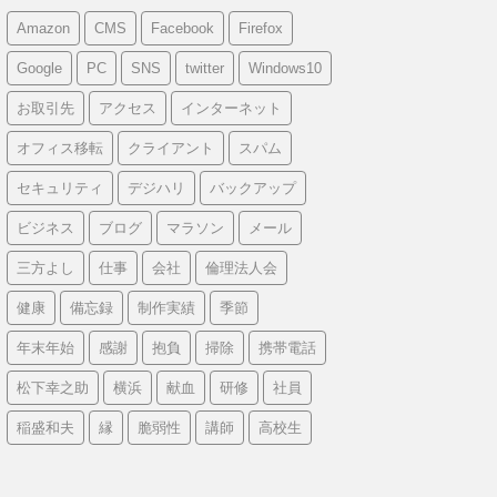
Amazon
CMS
Facebook
Firefox
Google
PC
SNS
twitter
Windows10
お取引先
アクセス
インターネット
オフィス移転
クライアント
スパム
セキュリティ
デジハリ
バックアップ
ビジネス
ブログ
マラソン
メール
三方よし
仕事
会社
倫理法人会
健康
備忘録
制作実績
季節
年末年始
感謝
抱負
掃除
携帯電話
松下幸之助
横浜
献血
研修
社員
稲盛和夫
縁
脆弱性
講師
高校生