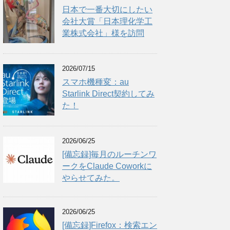
日本で一番大切にしたい
会社大賞「日本理化学工
業株式会社」様を訪問
2026/07/15
スマホ機種変：au
Starlink Direct契約してみ
た！
2026/06/25
[備忘録]毎月のルーチンワ
ークをClaude Coworkに
やらせてみた。
2026/06/25
[備忘録]Firefox：検索エン