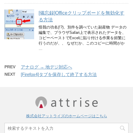
[備忘録]Officeクリップボードを無効化す
る方法
怪我の功名(!?)、別件を調べていた副産物 データの
編集で、ブラウザSafari上で表示されたデータを、
コピーペーストでExcelに貼り付ける作業を頻繁に
行うのだが、、 なぜだか、このコピーに時間がか
…
PREV
アナログ → 地デジ対応へ
NEXT
[Firefox4]タブを保存して終了する方法
株式会社アットライズのホームページはこちら