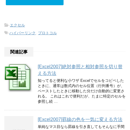
-
エクセル
-
ハイパーリンク
,
プロトコル
関連記事
[Excel2007]絶対参照と相対参照を切り替
える方法
知ってると便利な小ワザ Excelでセルをコピペした
ときに、通常は数式内のセル位置（行列番号）が、
ペーストしたときに移動した分だけ自動的に変更さ
れる。 これはこれで便利だが、たまに特定のセルを
参照し続 …
[Excel2007]罫線の色を一気に変える方法
単純なマス目なら罫線を引き直してもそんなに手間