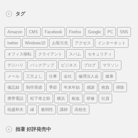
タグ
Amazon
CMS
Facebook
Firefox
Google
PC
SNS
twitter
Windows10
お取引先
アクセス
インターネット
オフィス移転
クライアント
スパム
セキュリティ
デジハリ
バックアップ
ビジネス
ブログ
マラソン
メール
三方よし
仕事
会社
倫理法人会
健康
備忘録
制作実績
季節
年末年始
感謝
抱負
掃除
携帯電話
松下幸之助
横浜
献血
研修
社員
稲盛和夫
縁
脆弱性
講師
高校生
拙著 好評発売中