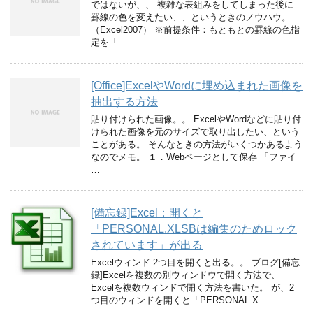
ではないが、、 複雑な表組みをしてしまった後に
罫線の色を変えたい、、というときのノウハウ。
（Excel2007） ※前提条件：もともとの罫線の色指
定を「 …
[Office]ExcelやWordに埋め込まれた画像を
抽出する方法
貼り付けられた画像。。 ExcelやWordなどに貼り付
けられた画像を元のサイズで取り出したい、という
ことがある。 そんなときの方法がいくつかあるよう
なのでメモ。 １．Webページとして保存 「ファイ
…
[備忘録]Excel：開くと
「PERSONAL.XLSBは編集のためロック
されています」が出る
Excelウィンド 2つ目を開くと出る。。 ブログ[備忘
録]Excelを複数の別ウィンドウで開く方法で、
Excelを複数ウィンドで開く方法を書いた。 が、2
つ目のウィンドを開くと「PERSONAL.X …